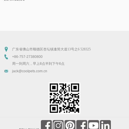
广东省佛山市顺德区杏坛镇逢简大道13号之6
528325
+86-757-27380800
周一到周六，早上8点半到下午6点
jack@coolpets.com.cn